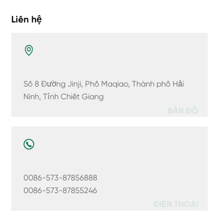
Liên hệ
Số 8 Đường Jinji, Phố Maqiao, Thành phố Hải
Ninh, Tỉnh Chiết Giang
BẢN ĐỒ
0086-573-87856888
0086-573-87855246
ĐIỆN THOẠI