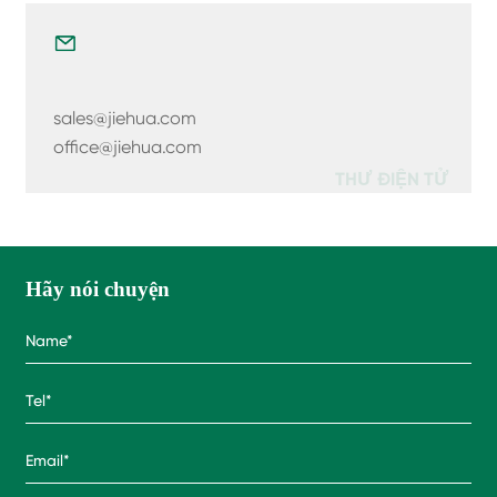
sales@jiehua.com
office@jiehua.com
THƯ ĐIỆN TỬ
Hãy nói chuyện