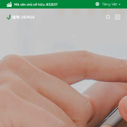

Tiếng Việt
Mã vốn chủ sở hữu: 832537
