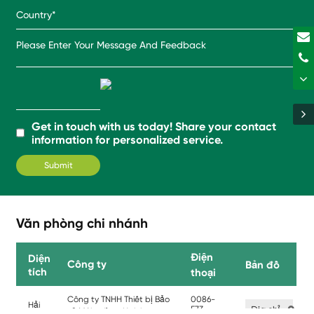
Get in touch with us today! Share your contact
information for personalized service.
Văn phòng chi nhánh
Điện
Diện
Công ty
Bản đồ
tích
thoại
Công ty TNHH Thiết bị Bảo
0086-
Hải
573-
Địa chỉ
vệ Môi trường Haining