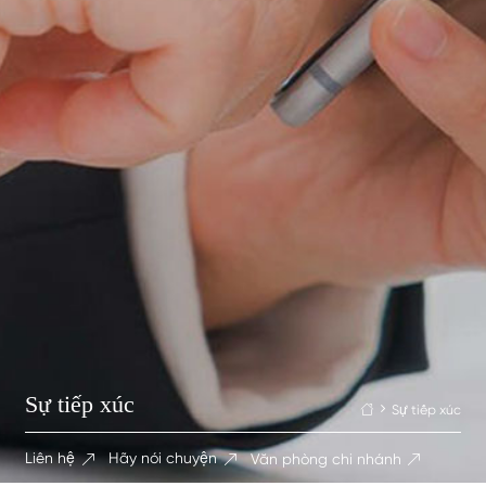
Sự tiếp xúc
Sự tiếp xúc

Liên hệ
Hãy nói chuyện
Văn phòng chi nhánh


